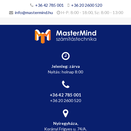
+36 42 785 001
+36 20 2600 520
info@mastermind.hu
H-P: 8:00 - 18:00, Sz: 8:00 - 13:00
Jelenleg: zárva
Nyitás: holnap 8:00
+36 42 785 001
+36 20 2600 520
Nyíregyháza,
Korányi
Frigyes
u. 74/A.