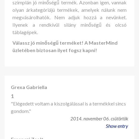
szimplán jó minőségű termék. Azonban igen, vannak
olyan árkategóriájú termékek, amelyek nálunk nem
megvásárolhatók. Nem adjuk hozzá a nevünket.
Ilyenek a rendkívül silány minőségű és olcsó
táblagépek.
Válassz jó minőségű terméket! A MasterMind
üzletében biztosan ilyet fogsz kapni!
Grexa Gabriella
1
"Elégedett voltam a kiszolgálással is a termékkel sincs
gondom."
2014. november 06. csütörtök
Show entry