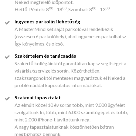
Neked megfelelő időpontot.
00
00
00
00
Hétfő-Péntek: 8
- 18
, Szombat: 8
- 13
Ingyenes parkolási lehetőség
A MasterMind két saját parkolóval rendelkezik
(összesen 6 parkolóhely), ahol ingyenesen parkolhatsz.
Így kényelmes, és olcsó.
Szakértelem és tanácsadás
Szakértő kollégáinktól garantáltan kapsz segítséget a
vásárlás/szervizelés során. Közérthetően,
szakzsargonoktól mentesen magyarázzuk el Neked a
problémáddal kapcsolatos információkat.
Szakmai tapasztalat
Az elmúlt közel 10 év során több, mint 9.000 ügyfelet
szolgáltunk ki, több, mint 6.000 számítógépet és több,
mint 2.000 iPhone-t javítottunk meg.
A nagy tapasztalatunknak köszönhetően bátran
megbízhatsz bennünk.