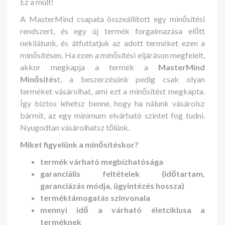
Ez a múlt!
A MasterMind csapata összeállított egy minősítési
rendszert, és egy új termék forgalmazása előtt
nekilátunk, és átfuttatjuk az adott terméket ezen a
minősítésen. Ha ezen a minősítési eljáráson megfelelt,
akkor megkapja a termék a
MasterMind
Minősítés
t, a beszerzésünk pedig csak olyan
terméket vásárolhat, ami ezt a minősítést megkapta.
Így biztos lehetsz benne, hogy ha nálunk vásárolsz
bármit, az egy minimum elvárható szintet fog tudni.
Nyugodtan vásárolhatsz tőlünk.
Miket figyelünk a minősítéskor?
termék várható megbízhatósága
garanciális feltételek (időtartam,
garanciázás módja, ügyintézés hossza)
terméktámogatás színvonala
mennyi idő a várható életciklusa a
terméknek