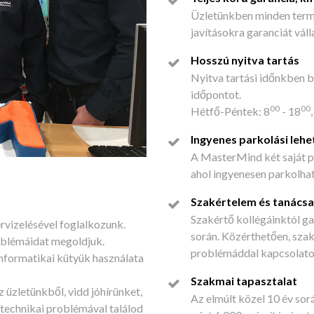
Üzletünkben minden termé
javításokra garanciát vál
Hosszú nyitva tartás
Nyitva tartási időnkben 
időpontot.
00
00
Hétfő-Péntek: 8
- 18
Ingyenes parkolási leh
A MasterMind két saját p
ahol ingyenesen parkolhat
Szakértelem és tanács
Szakértő kollégáinktól ga
rvizelésével foglalkozunk.
során. Közérthetően, sz
roblémáidat megoldjuk.
problémáddal kapcsolato
informatikai kütyük használata
Szakmai tapasztalat
 üzletünkből, vidd jóhírünket,
Az elmúlt közel 10 év sorá
stechnikai problémával találod