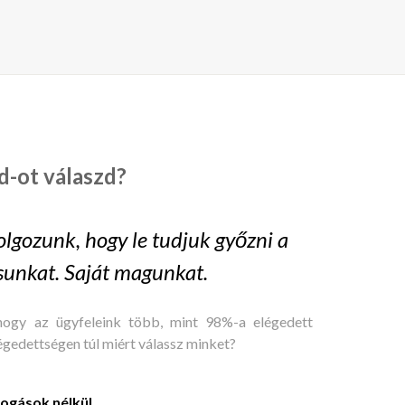
d-ot válaszd?
lgozunk, hogy le tudjuk győzni a
sunkat. Saját magunkat.
hogy az ügyfeleink több, mint 98%-a elégedett
égedettségen túl miért válassz minket?
fogások nélkül