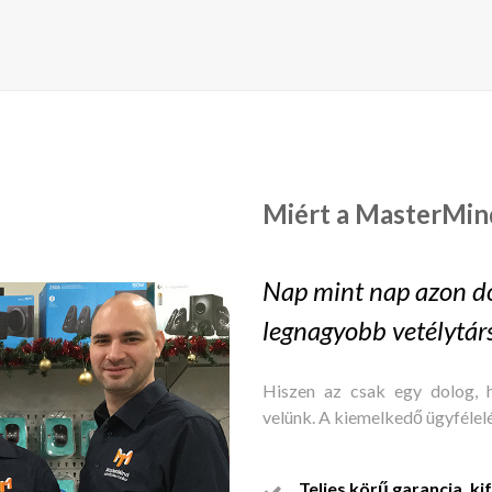
Miért a MasterMin
Nap mint nap azon do
legnagyobb vetélytár
Hiszen az csak egy dolog, 
velünk. A kiemelkedő ügyfélel
Teljes körű garancia, ki