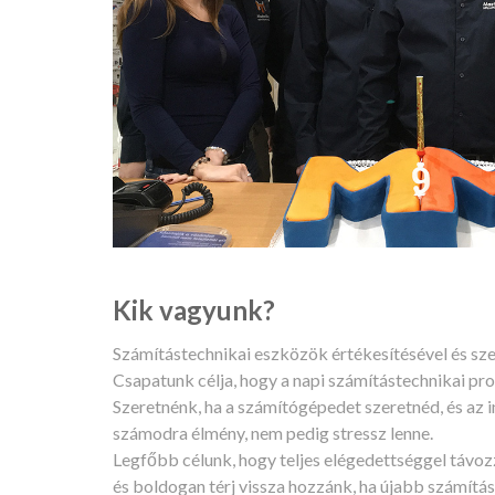
Kik vagyunk?
Számítástechnikai eszközök értékesítésével és sze
Csapatunk célja, hogy a napi számítástechnikai p
Szeretnénk, ha a számítógépedet szeretnéd, és az 
számodra élmény, nem pedig stressz lenne.
Legfőbb célunk, hogy teljes elégedettséggel távozz
és boldogan térj vissza hozzánk, ha újabb számítá