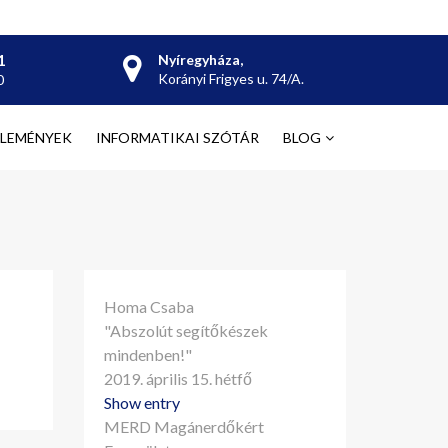
1
Nyíregyháza,
Korányi
Frigyes
u. 74/A.
0
ÉLEMÉNYEK
INFORMATIKAI SZÓTÁR
BLOG
Homa Csaba
"Abszolút segítőkészek
mindenben!"
2019. április 15. hétfő
Show entry
MERD Magánerdőkért