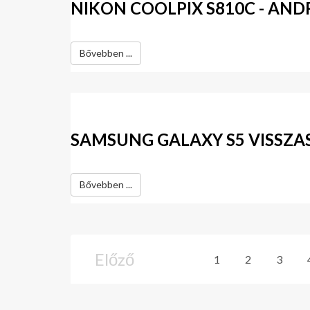
NIKON COOLPIX S810C - AN
Bővebben ...
SAMSUNG GALAXY S5 VISSZA
Bővebben ...
Előző
1
2
3