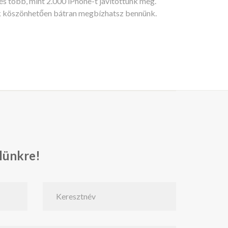
s több, mint 2.000 iPhone-t javítottunk meg.
k köszönhetően bátran megbízhatsz bennünk.
elünkre!