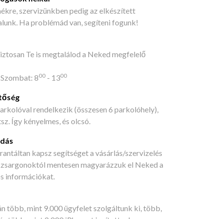
kre, szervizünkben pedig az elkészített
lalunk. Ha problémád van, segíteni fogunk!
biztosan Te is megtalálod a Neked megfelelő
00
00
, Szombat: 8
- 13
etőség
arkolóval rendelkezik (összesen 6 parkolóhely),
sz. Így kényelmes, és olcsó.
adás
rantáltan kapsz segítséget a vásárlás/szervizelés
akzsargonoktól mentesen magyarázzuk el Neked a
s információkat.
n több, mint 9.000 ügyfelet szolgáltunk ki, több,