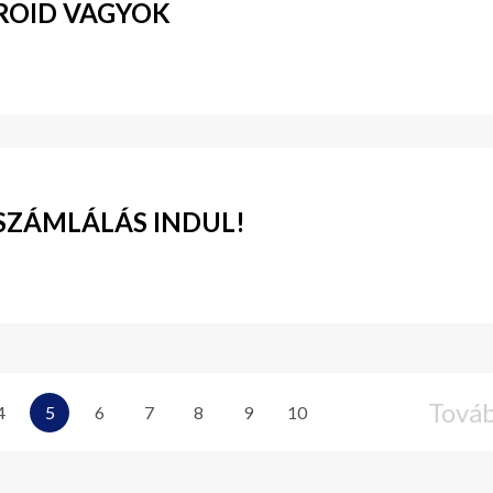
DROID VAGYOK
SZÁMLÁLÁS INDUL!
Tová
4
5
6
7
8
9
10