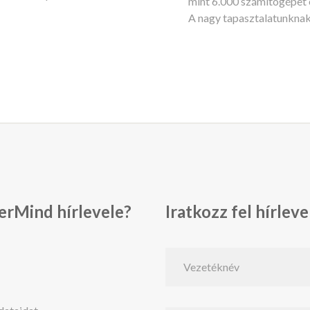
mint 6.000 számítógépet é
A nagy tapasztalatunkna
erMind hírlevele?
Iratkozz fel hírlev