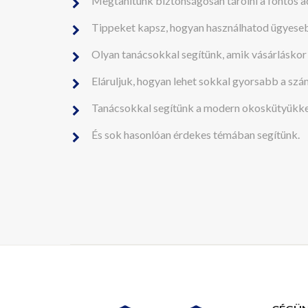
Megtanítunk biztonságosan tárolni a fontos a
Tippeket kapsz, hogyan használhatod ügyese
Olyan tanácsokkal segítünk, amik vásárlásko
Eláruljuk, hogyan lehet sokkal gyorsabb a sz
Tanácsokkal segítünk a modern okoskütyükke
És sok hasonlóan érdekes témában segítünk.