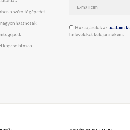
dataidat.
bben a számítógépedet.
r nagyon hasznosak.
Hozzájárulok az
adataim k
ámítógéped.
hírleveleket küldjön nekem.
l kapcsolatosan.