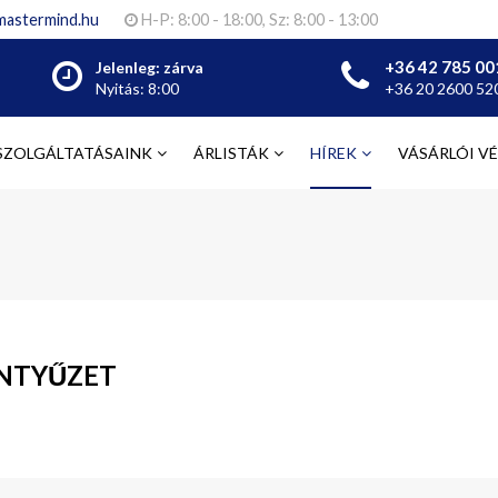
mastermind.hu
H-P: 8:00 - 18:00, Sz: 8:00 - 13:00
+36 42 785 00
Jelenleg: zárva
Nyitás: 8:00
+36 20 2600 52
SZOLGÁLTATÁSAINK
ÁRLISTÁK
HÍREK
VÁSÁRLÓI V
ENTYŰZET